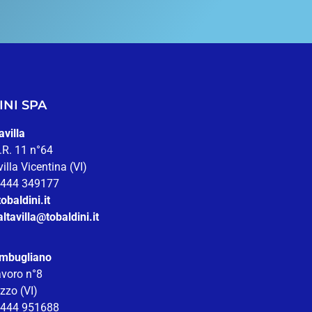
NI SPA
avilla
.R. 11 n°64
illa Vicentina (VI)
 0444 349177
obaldini.it
altavilla@tobaldini.it
ambugliano
avoro n°8
zzo (VI)
 0444 951688