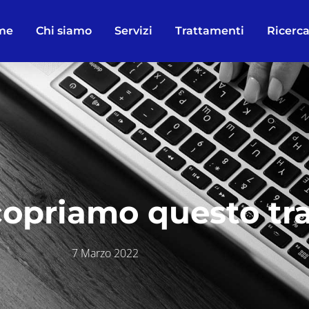
me
Chi siamo
Servizi
Trattamenti
Ricerca
scopriamo questo t
7 Marzo 2022