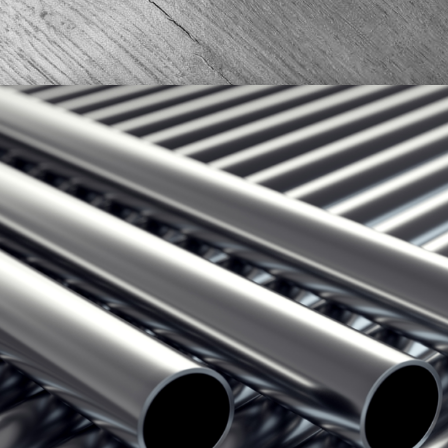
Home
/
News