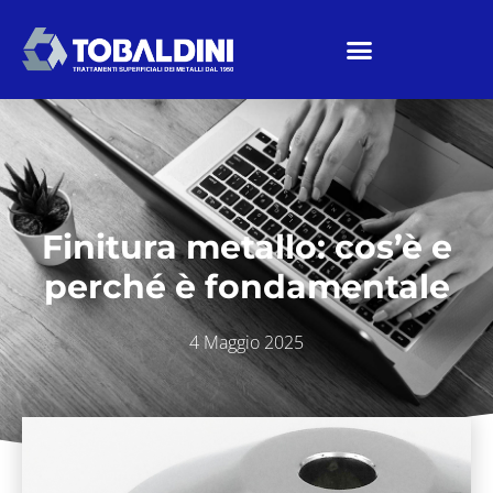
Finitura metallo: cos’è e
perché è fondamentale
4 Maggio 2025
Home
/
News