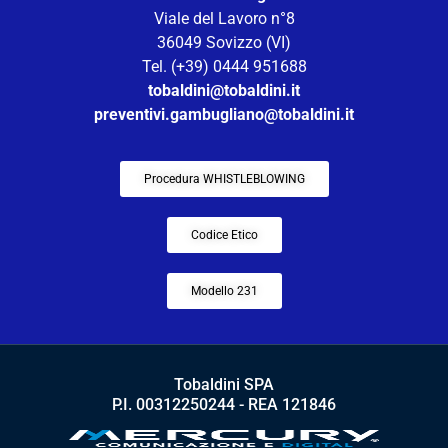
Viale del Lavoro n°8
36049 Sovizzo (VI)
Tel. (+39) 0444 951688
tobaldini@tobaldini.it
preventivi.gambugliano@tobaldini.it
Procedura WHISTLEBLOWING
Codice Etico
Modello 231
Tobaldini SPA
P.I. 00312250244 - REA 121846