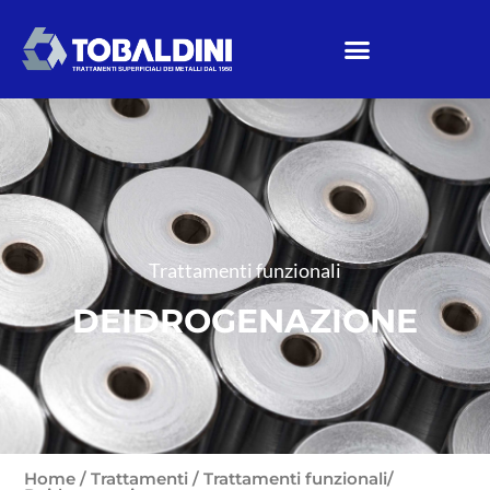
Trattamenti funzionali
DEIDROGENAZIONE
Home
/
Trattamenti
/
Trattamenti funzionali
/