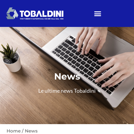
News
Le ultime news Tobaldini
Home
/
News